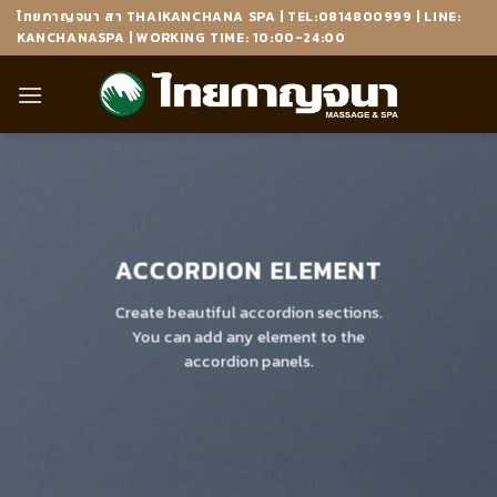
Skip
ไทยกาญจนา สา THAIKANCHANA SPA | TEL:0814800999 | LINE:
to
KANCHANASPA | WORKING TIME: 10:00-24:00
content
ACCORDION ELEMENT
Create beautiful accordion sections.
You can add any element to the
accordion panels.