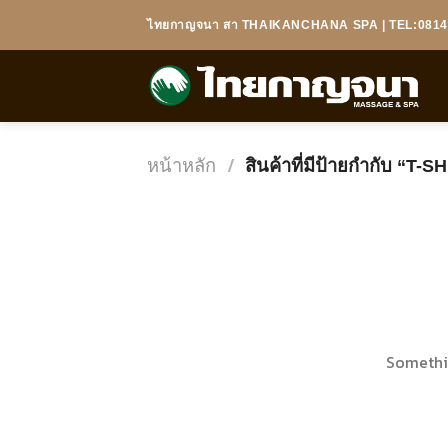
Skip
ไทยกาญจนา สา THAIKANCHANA SPA | TEL:08148
to
content
หน้าหลัก
/
สินค้าที่มีป้ายกำกับ “T-S
ข้าม
ไป
ยัง
เนื้อหา
Somethin