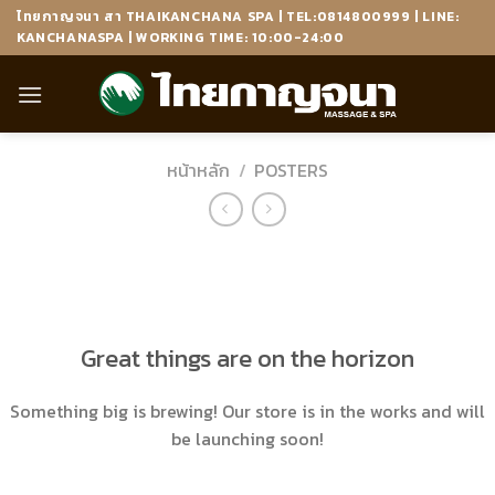
Skip
ไทยกาญจนา สา THAIKANCHANA SPA | TEL:0814800999 | LINE:
to
KANCHANASPA | WORKING TIME: 10:00-24:00
content
หน้าหลัก
/
POSTERS
ข้าม
ไป
ยัง
เนื้อหา
Great things are on the horizon
Something big is brewing! Our store is in the works and will
be launching soon!