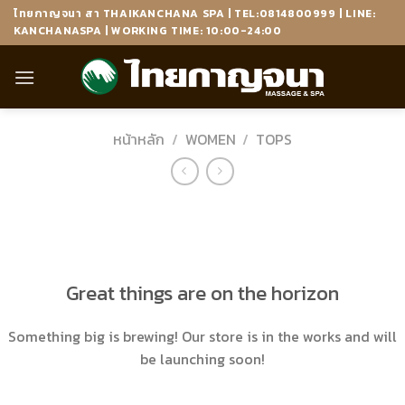
Skip
ไทยกาญจนา สา THAIKANCHANA SPA | TEL:0814800999 | LINE:
to
KANCHANASPA | WORKING TIME: 10:00-24:00
content
หน้าหลัก
/
WOMEN
/
TOPS
ข้าม
ไป
ยัง
เนื้อหา
Great things are on the horizon
Something big is brewing! Our store is in the works and will
be launching soon!