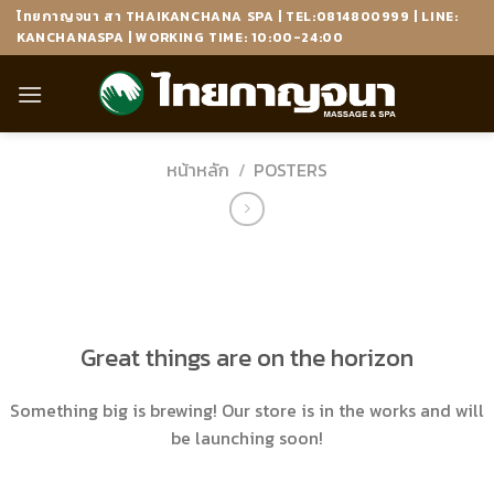
Skip
ไทยกาญจนา สา THAIKANCHANA SPA | TEL:0814800999 | LINE:
to
KANCHANASPA | WORKING TIME: 10:00-24:00
content
หน้าหลัก
/
POSTERS
ข้าม
ไป
ยัง
เนื้อหา
Great things are on the horizon
Something big is brewing! Our store is in the works and will
be launching soon!