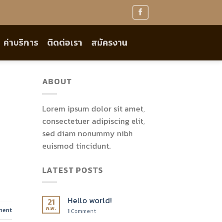
ค่าบริการ
ติดต่อเรา
สมัครงาน
ABOUT
Lorem ipsum dolor sit amet,
consectetuer adipiscing elit,
sed diam nonummy nibh
euismod tincidunt.
LATEST POSTS
Hello world!
21
ก.พ.
ent
1
Comment