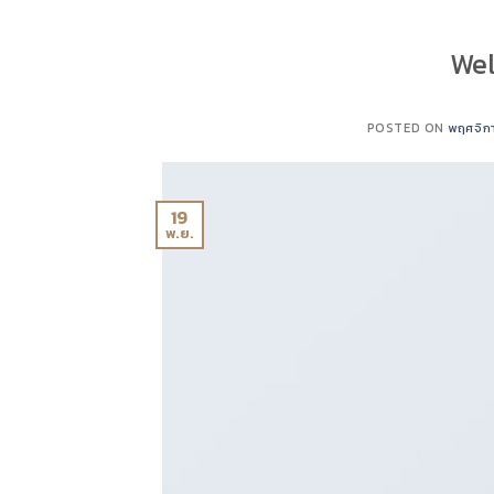
Wel
POSTED ON
พฤศจิก
19
พ.ย.