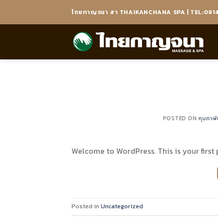
Skip
ไทยกาญจนา สา THAIKANCHANA SPA | TEL:0814
to
content
POSTED ON
กุมภาพั
Welcome to WordPress. This is your first p
Posted in
Uncategorized