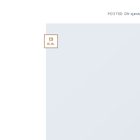
POSTED ON
ตุลาค
13
ต.ค.