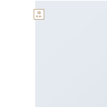
13
ต.ค.