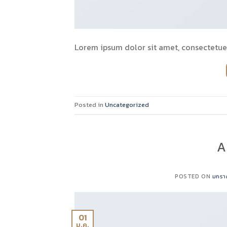
Lorem ipsum dolor sit amet, consectetuer 
Posted in
Uncategorized
A
POSTED ON
มกรา
01
ม.ค.