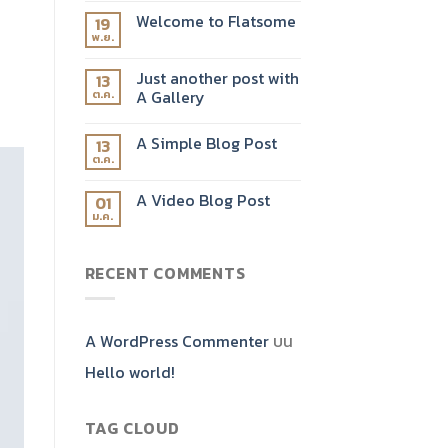
Welcome to Flatsome
19
พ.ย.
Just another post with
13
A Gallery
ต.ค.
A Simple Blog Post
13
ต.ค.
A Video Blog Post
01
ม.ค.
RECENT COMMENTS
A WordPress Commenter
บน
Hello world!
TAG CLOUD