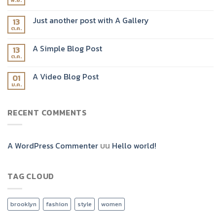
Just another post with A Gallery
13
ต.ค.
A Simple Blog Post
13
ต.ค.
A Video Blog Post
01
ม.ค.
RECENT COMMENTS
A WordPress Commenter
บน
Hello world!
TAG CLOUD
brooklyn
fashion
style
women