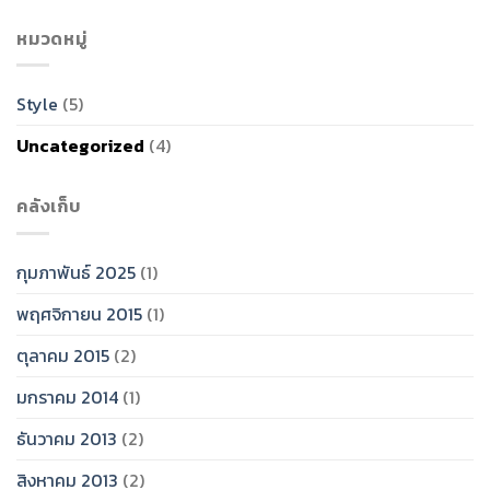
หมวดหมู่
Style
(5)
Uncategorized
(4)
คลังเก็บ
กุมภาพันธ์ 2025
(1)
พฤศจิกายน 2015
(1)
ตุลาคม 2015
(2)
มกราคม 2014
(1)
ธันวาคม 2013
(2)
สิงหาคม 2013
(2)