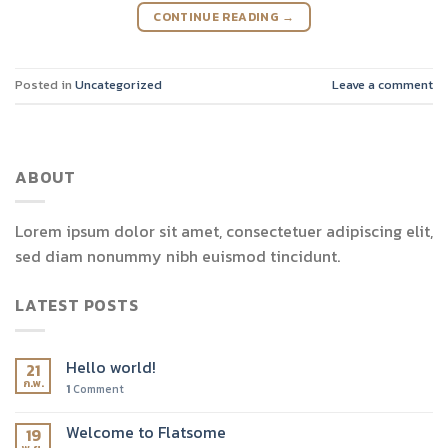
CONTINUE READING
→
Posted in
Uncategorized
Leave a comment
ABOUT
Lorem ipsum dolor sit amet, consectetuer adipiscing elit,
sed diam nonummy nibh euismod tincidunt.
LATEST POSTS
Hello world!
21
ก.พ.
1
Comment
Welcome to Flatsome
19
พ.ย.